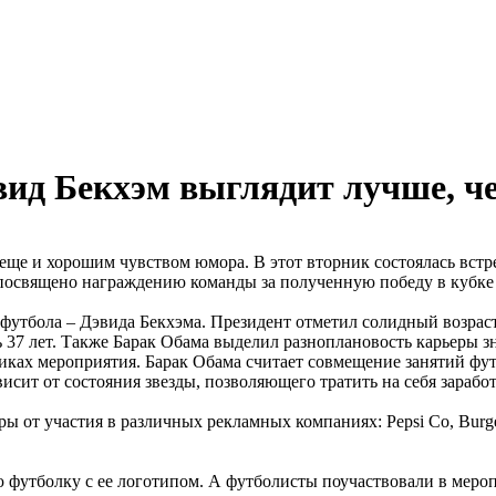
вид Бекхэм выглядит лучше, ч
еще и хорошим чувством юмора. В этот вторник состоялась встр
о посвящено награждению команды за полученную победу в кубк
футбола – Дэвида Бекхэма. Президент отметил солидный возраст
 37 лет. Также Барак Обама выделил разноплановость карьеры з
никах мероприятия. Барак Обама считает совмещение занятий фу
висит от состояния звезды, позволяющего тратить на себя зараб
ы от участия в различных рекламных компаниях: Pepsi Co, Burg
 футболку с ее логотипом. А футболисты поучаствовали в меро