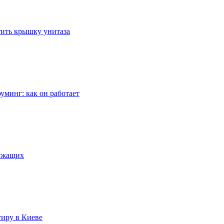
стить крышку унитаза
уминг: как он работает
лужащих
тиру в Киеве