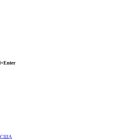
l+Enter
м США