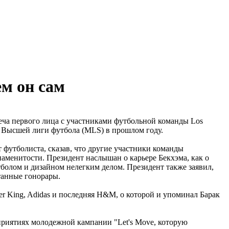
ем он сам
еча первого лица с участниками футбольной команды Los
е Высшей лиги футбола (MLS) в прошлом году.
 футболиста, сказав, что другие участники команды
наменитости. Президент наслышан о карьере Бекхэма, как о
тболом и дизайном нелегким делом. Президент также заявил,
отанные гонорары.
er King, Adidas и последняя H&M, о которой и упоминал Барак
приятиях молодежной кампании "Let's Move, которую