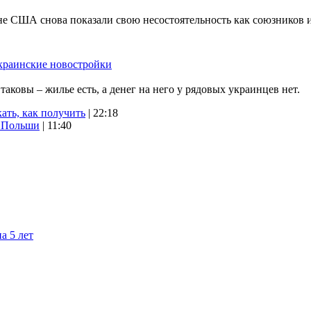
не США снова показали свою несостоятельность как союзников 
краинские новостройки
ковы – жилье есть, а денег на него у рядовых украинцев нет.
ать, как получить
| 22:18
х Польши
| 11:40
а 5 лет