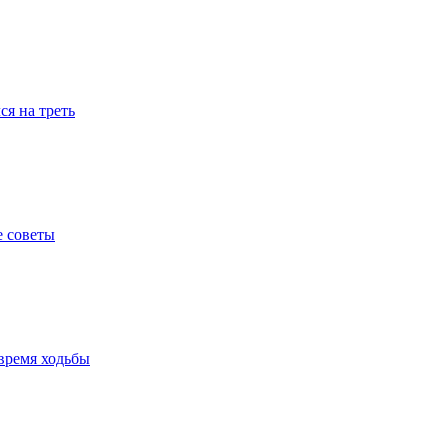
я на треть
е советы
время ходьбы