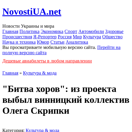
NovostiUA.net
Новости Украины и мира
Главная
Политика
Экономика
Спорт
Автомобили
Здоровье
Происшествия
Я-Репортер
Россия
Мир
Культура
Общество
Наука и техника
Юмор
Статьи
Аналитика
Вы просматриваете мобильную версию сайта.
Перейти на
полную версию сайта
Дешевые авиабилеты в любом направлении
Главная
»
Культура & мода
"Битва хоров": из проекта
выбыл винницкий коллектив
Олега Скрипки
Категория:
Культура & мода