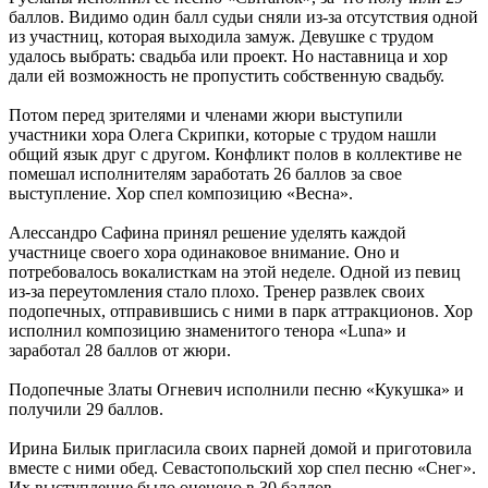
баллов. Видимо один балл судьи сняли из-за отсутствия одной
из участниц, которая выходила замуж. Девушке с трудом
удалось выбрать: свадьба или проект. Но наставница и хор
дали ей возможность не пропустить собственную свадьбу.
Потом перед зрителями и членами жюри выступили
участники хора Олега Скрипки, которые с трудом нашли
общий язык друг с другом. Конфликт полов в коллективе не
помешал исполнителям заработать 26 баллов за свое
выступление. Хор спел композицию «Весна».
Алессандро Сафина принял решение уделять каждой
участнице своего хора одинаковое внимание. Оно и
потребовалось вокалисткам на этой неделе. Одной из певиц
из-за переутомления стало плохо. Тренер развлек своих
подопечных, отправившись с ними в парк аттракционов. Хор
исполнил композицию знаменитого тенора «Luna» и
заработал 28 баллов от жюри.
Подопечные Златы Огневич исполнили песню «Кукушка» и
получили 29 баллов.
Ирина Билык пригласила своих парней домой и приготовила
вместе с ними обед. Севастопольский хор спел песню «Снег».
Их выступление было оценено в 30 баллов.