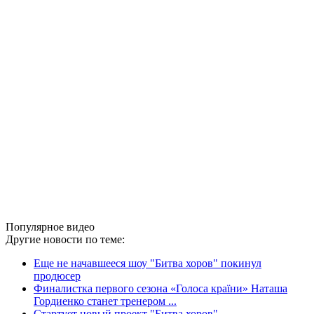
Популярное видео
Другие новости по теме:
Еще не начавшееся шоу "Битва хоров" покинул
продюсер
Финалистка первого сезона «Голоса країни» Наташа
Гордиенко станет тренером ...
Стартует новый проект "Битва хоров"