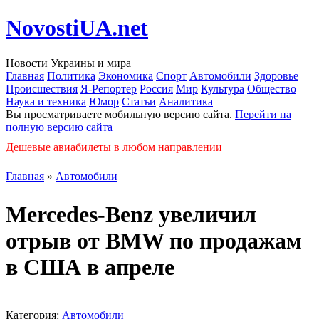
NovostiUA.net
Новости Украины и мира
Главная
Политика
Экономика
Спорт
Автомобили
Здоровье
Происшествия
Я-Репортер
Россия
Мир
Культура
Общество
Наука и техника
Юмор
Статьи
Аналитика
Вы просматриваете мобильную версию сайта.
Перейти на
полную версию сайта
Дешевые авиабилеты в любом направлении
Главная
»
Автомобили
Mercedes-Benz увеличил
отрыв от BMW по продажам
в США в апреле
Категория:
Автомобили