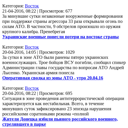
Категория:
Восток
21-04-2016, 08:22 | Просмотров: 677
За минувшие сутки незаконные вооруженные формирования
при поддержке страны агрессора 33 раза открывали огонь по
силам АТО. В частности, 9 обстрелов произошло из оружия
крупного калибра. Пренебрегая
Украинские военные понесли потери на востоке страны
Категория:
Восток
20-04-2016, 14:05 | Просмотров: 1029
За сутки в зоне АТО были ранены пятеро украинских
военнослужащих. Трое бойцов ВСУ погибли, сообщил спикер
Администрации главы государства по вопросам АТО Андрей
Лысенко. Украинская армия понесла
Оперативная сводка из зоны АТО - утро 20.04.16
Категория:
Восток
20-04-2016, 08:22 | Просмотров: 695
Ситуация в зоне проведения антитеррористической операции
характеризуется как нестабильная. Всего, в течение
минувших суток зафиксировано 23 эпизода нарушения
российскими соратниками режима «полной
Жители Донецка избили пьяного российского военного,
стрелявшего в парке