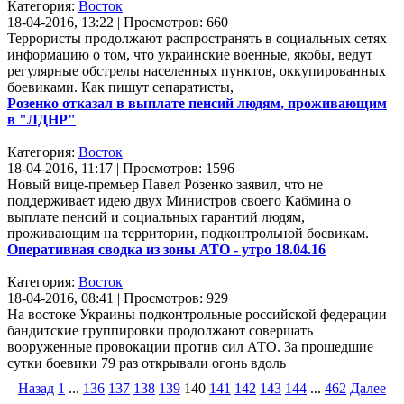
Категория:
Восток
18-04-2016, 13:22 | Просмотров: 660
Террористы продолжают распространять в социальных сетях
информацию о том, что украинские военные, якобы, ведут
регулярные обстрелы населенных пунктов, оккупированных
боевиками. Как пишут сепаратисты,
Розенко отказал в выплате пенсий людям, проживающим
в "ЛДНР"
Категория:
Восток
18-04-2016, 11:17 | Просмотров: 1596
Новый вице-премьер Павел Розенко заявил, что не
поддерживает идею двух Министров своего Кабмина о
выплате пенсий и социальных гарантий людям,
проживающим на территории, подконтрольной боевикам.
Оперативная сводка из зоны АТО - утро 18.04.16
Категория:
Восток
18-04-2016, 08:41 | Просмотров: 929
На востоке Украины подконтрольные российской федерации
бандитские группировки продолжают совершать
вооруженные провокации против сил АТО. За прошедшие
сутки боевики 79 раз открывали огонь вдоль
Назад
1
...
136
137
138
139
140
141
142
143
144
...
462
Далее