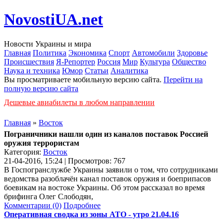
NovostiUA.net
Новости Украины и мира
Главная
Политика
Экономика
Спорт
Автомобили
Здоровье
Происшествия
Я-Репортер
Россия
Мир
Культура
Общество
Наука и техника
Юмор
Статьи
Аналитика
Вы просматриваете мобильную версию сайта.
Перейти на
полную версию сайта
Дешевые авиабилеты в любом направлении
Главная
»
Восток
Пограничники нашли один из каналов поставок Россией
оружия террористам
Категория:
Восток
21-04-2016, 15:24 | Просмотров: 767
В Госпогранслужбе Украины заявили о том, что сотрудниками
ведомства разоблачён канал поставок оружия и боеприпасов
боевикам на востоке Украины. Об этом рассказал во время
брифинга Олег Слободян,
Комментарии (0)
Подробнее
Оперативная сводка из зоны АТО - утро 21.04.16