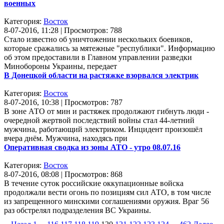
военных
Категория:
Восток
8-07-2016, 11:28 | Просмотров: 788
Стало известно об уничтожении нескольких боевиков,
которые сражались за мятежные "республики". Информацию
об этом предоставили в Главном управлении разведки
Минобороны Украины, передает
В Донецкой области на растяжке взорвался электрик
Категория:
Восток
8-07-2016, 10:38 | Просмотров: 787
В зоне АТО от мин и растяжек продолжают гибнуть люди -
очередной жертвой последствий войны стал 44-летний
мужчина, работающий электриком. Инцидент произошёл
вчера днём. Мужчина, находясь при
Оперативная сводка из зоны АТО - утро 08.07.16
Категория:
Восток
8-07-2016, 08:08 | Просмотров: 868
В течение суток российские оккупационные войска
продолжали вести огонь по позициям сил АТО, в том числе
из запрещенного минскими соглашениями оружия. Враг 56
раз обстрелял подразделения ВС Украины.