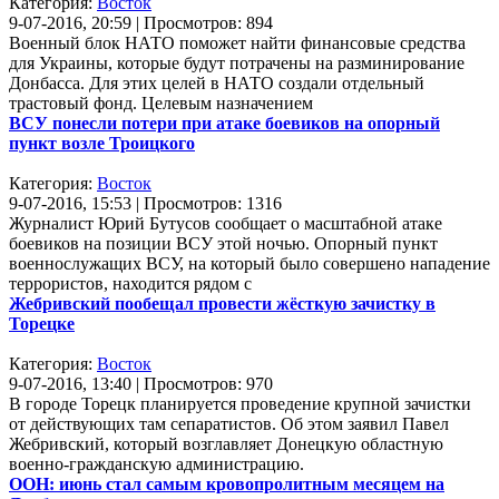
Категория:
Восток
9-07-2016, 20:59 | Просмотров: 894
Военный блок НАТО поможет найти финансовые средства
для Украины, которые будут потрачены на разминирование
Донбасса. Для этих целей в НАТО создали отдельный
трастовый фонд. Целевым назначением
ВСУ понесли потери при атаке боевиков на опорный
пункт возле Троицкого
Категория:
Восток
9-07-2016, 15:53 | Просмотров: 1316
Журналист Юрий Бутусов сообщает о масштабной атаке
боевиков на позиции ВСУ этой ночью. Опорный пункт
военнослужащих ВСУ, на который было совершено нападение
террористов, находится рядом с
Жебривский пообещал провести жёсткую зачистку в
Торецке
Категория:
Восток
9-07-2016, 13:40 | Просмотров: 970
В городе Торецк планируется проведение крупной зачистки
от действующих там сепаратистов. Об этом заявил Павел
Жебривский, который возглавляет Донецкую областную
военно-гражданскую администрацию.
ООН: июнь стал самым кровопролитным месяцем на