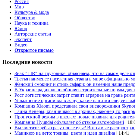
Россия
Мир
Культура & мода
Общество
Наука и техника
Юмор
Авторские статьи
Эксперт
Видео
Открытое письмо
Последние новости
Знак "TIR" на грузовике: объясняем, что на самом деле оз
Третья наименее населенная страна в мире официально ме
Женский смокинг и стиль сафари: он изменил наше пред
В Украине радикально обновят строительные нормы для 
Рост логистических затрат ставит аграриев на грань рент
Увлажнение организма в жару: какие напитки следует выб
Компания Xiaomi представила свои внедорожники Skyno
Тайна Венеры, хранившаяся в архивах, наконец-то раскр
Пропускной режим в школах: новые правила для родител
Компания Hyundai объявляет об отзыве автомобилей
| 18:
Вы чистите зубы сразу после еды? Вот самые распростр
Маникюр на лето: тренды, цвета и идеи дизайна
| 14:41