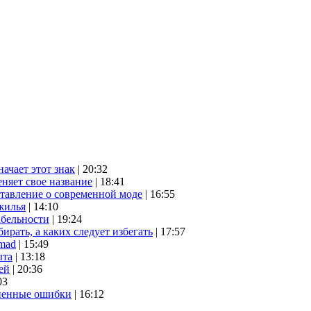
начает этот знак
| 20:32
няет свое название
| 18:41
ставление о современной моде
| 16:55
жилья
| 14:10
абельности
| 19:24
ирать, а каких следует избегать
| 17:57
mad
| 15:49
ыта
| 13:18
ей
| 20:36
03
аненные ошибки
| 16:12