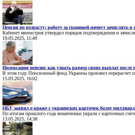
Пенсия по возрасту: работу за границей начнут зачислять в
Кабинет министров утвердил порядок подтверждения и зачисл
19.05.2025, 11:49
Индексация пенсии: как узнать размер своих выплат после 
В этом году Пенсионный фонд Украины произвел перерасчет 
15.05.2025, 16:02
НБУ заявил о краже с украинских карточек более миллиард
По итогам прошлого года мошенники украли с карточных счет
13.05.2025, 14:38