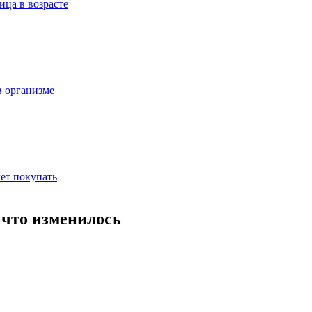
ица в возрасте
в организме
ет покупать
 что изменилось