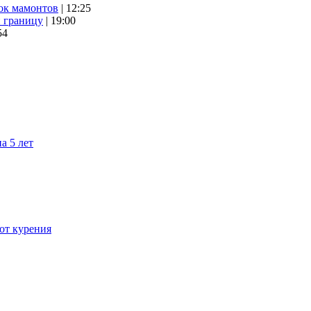
ок мамонтов
| 12:25
и границу
| 19:00
54
а 5 лет
 от курения