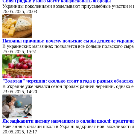
Своя грядка: у кого могут конфисковать огороды
Украинцы поколениями возделывают приусадебные участки и 
26.05.2025, 20:03
Названы причины: почему польские сыры дешевле украин
В украинских магазинах появляется все больше польского сыра
25.05.2025, 15:51
"Золотая" черешня: сколько стоит ягода в разных областях
В Украине уже начался сезон продаж ранней черешни, однако е
23.05.2025, 14:20
Як зацікавити дитину навчанням в онлайн школі: практичні
Навчання в онлайн школі в Україні відкриває нові можливості д
20.05.2025, 12:17