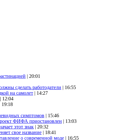
растинацией
| 20:01
олжны сделать работодатели
| 16:55
дкой на самолет
| 14:27
| 12:04
| 19:18
очевидных симптомов
| 15:46
проект ФИФА приостановлен
| 13:03
начает этот знак
| 20:32
няет свое название
| 18:41
ставление о современной моде
| 16:55