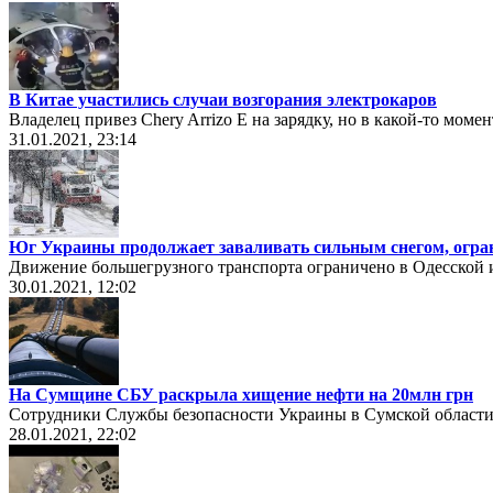
В Китае участились случаи возгорания электрокаров
Владелец привез Chery Arrizo E на зарядку, но в какой-то моме
31.01.2021, 23:14
Юг Украины продолжает заваливать сильным снегом, огра
Движение большегрузного транспорта ограничено в Одесской 
30.01.2021, 12:02
На Сумщине СБУ раскрыла хищение нефти на 20млн грн
Сотрудники Службы безопасности Украины в Сумской области
28.01.2021, 22:02