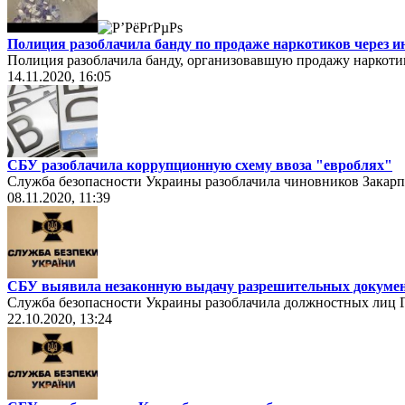
Полиция разоблачила банду по продаже наркотиков через ин
Полиция разоблачила банду, организовавшую продажу наркотик
14.11.2020, 16:05
СБУ разоблачила коррупционную схему ввоза "евроблях"
Служба безопасности Украины разоблачила чиновников Закар
08.11.2020, 11:39
СБУ выявила незаконную выдачу разрешительных докуме
Служба безопасности Украины разоблачила должностных лиц Г
22.10.2020, 13:24