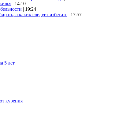
жилья
| 14:10
абельности
| 19:24
ирать, а каких следует избегать
| 17:57
а 5 лет
 от курения