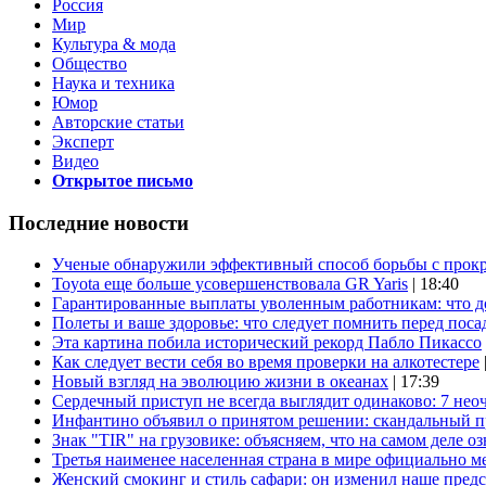
Россия
Мир
Культура & мода
Общество
Наука и техника
Юмор
Авторские статьи
Эксперт
Видео
Открытое письмо
Последние новости
Ученые обнаружили эффективный способ борьбы с прок
Toyota еще больше усовершенствовала GR Yaris
| 18:40
Гарантированные выплаты уволенным работникам: что д
Полеты и ваше здоровье: что следует помнить перед поса
Эта картина побила исторический рекорд Пабло Пикассо
Как следует вести себя во время проверки на алкотестере
Новый взгляд на эволюцию жизни в океанах
| 17:39
Сердечный приступ не всегда выглядит одинаково: 7 не
Инфантино объявил о принятом решении: скандальный 
Знак "TIR" на грузовике: объясняем, что на самом деле оз
Третья наименее населенная страна в мире официально ме
Женский смокинг и стиль сафари: он изменил наше пред