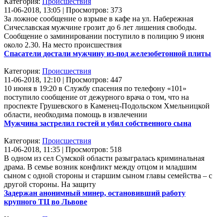
Категория:
Происшествия
11-06-2018, 13:05 | Просмотров: 373
За ложное сообщение о взрыве в кафе на ул. Набережная
Сичеславская мужчине грозит до 6 лет лишения свободы.
Сообщение о заминировании поступило в полицию 9 июня
около 2.30. На место происшествия
Спасатели достали мужчину из-под железобетонной плиты
Категория:
Происшествия
11-06-2018, 12:10 | Просмотров: 447
10 июня в 19:20 в Службу спасения по телефону «101»
поступило сообщение от дежурного врача о том, что на
проспекте Грушевского в Каменец-Подольском Хмельницкой
области, необходима помощь в извлечении
Мужчина застрелил гостей и убил собственного сына
Категория:
Происшествия
11-06-2018, 11:35 | Просмотров: 518
В одном из сел Сумской области разыгралась криминальная
драма. В семье возник конфликт между отцом и младшим
сыном с одной стороны и старшим сыном главы семейства – с
другой стороны. На защиту
Задержан анонимный минер, остановивший работу
крупного ТЦ во Львове