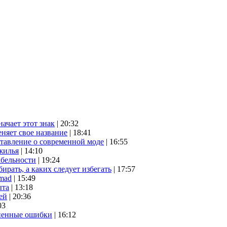
начает этот знак
| 20:32
няет свое название
| 18:41
ставление о современной моде
| 16:55
жилья
| 14:10
абельности
| 19:24
ирать, а каких следует избегать
| 17:57
mad
| 15:49
ыта
| 13:18
ей
| 20:36
03
аненные ошибки
| 16:12