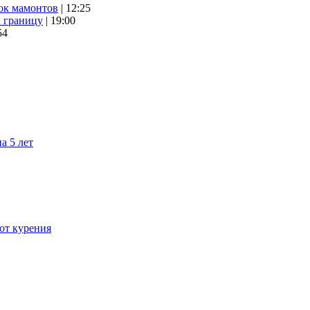
ок мамонтов
| 12:25
и границу
| 19:00
54
а 5 лет
 от курения