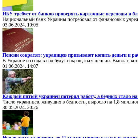
НБУ требует от банков проверять карточные переводы и бл
Национальный банк Украины потребовал от финансовых учреж
03.06.2024, 19:05
Пенсии сократят: украинцев призывают копить деньги и раб
В Украине из года в год будут сокращаться пенсии. Выплат, ко
01.06.2024, 14:07
Каждый пятый украинец потерял работу, а бедных стало на
Число украинцев, живущих в бедности, выросло на 1,8 миллион
30.05.2024, 20:26
Новая детская помощь до 11 тысяч гривен: кто и как может