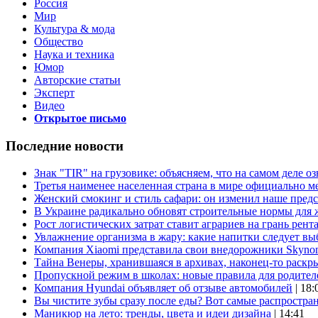
Россия
Мир
Культура & мода
Общество
Наука и техника
Юмор
Авторские статьи
Эксперт
Видео
Открытое письмо
Последние новости
Знак "TIR" на грузовике: объясняем, что на самом деле оз
Третья наименее населенная страна в мире официально ме
Женский смокинг и стиль сафари: он изменил наше пред
В Украине радикально обновят строительные нормы для 
Рост логистических затрат ставит аграриев на грань рент
Увлажнение организма в жару: какие напитки следует выб
Компания Xiaomi представила свои внедорожники Skyno
Тайна Венеры, хранившаяся в архивах, наконец-то раскр
Пропускной режим в школах: новые правила для родител
Компания Hyundai объявляет об отзыве автомобилей
| 18:
Вы чистите зубы сразу после еды? Вот самые распростр
Маникюр на лето: тренды, цвета и идеи дизайна
| 14:41