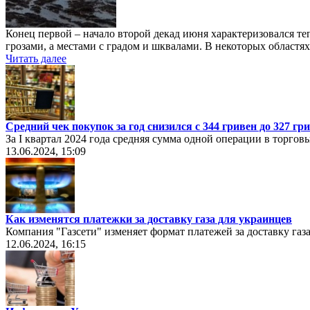
Конец первой – начало второй декад июня характеризовался т
грозами, а местами с градом и шквалами. В некоторых областя
Читать далее
Средний чек покупок за год снизился с 344 гривен до 327 гр
За I квартал 2024 года средняя сумма одной операции в торгов
13.06.2024, 15:09
Как изменятся платежки за доставку газа для украинцев
Компания "Газсети" изменяет формат платежей за доставку газ
12.06.2024, 16:15