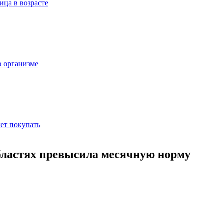
ица в возрасте
в организме
ет покупать
бластях превысила месячную норму