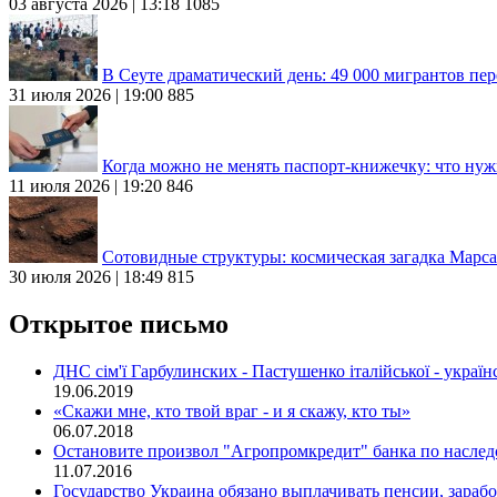
03 августа 2026 | 13:18
1085
В Сеуте драматический день: 49 000 мигрантов пе
31 июля 2026 | 19:00
885
Когда можно не менять паспорт-книжечку: что нуж
11 июля 2026 | 19:20
846
Сотовидные структуры: космическая загадка Марса
30 июля 2026 | 18:49
815
Открытое письмо
ДНC сім'ї Гарбулинских - Пастушенко італійської - українсь
19.06.2019
«Скажи мне, кто твой враг - и я скажу, кто ты»
06.07.2018
Остановите произвол "Агропромкредит" банка по насле
11.07.2016
Государство Украина обязано выплачивать пенсии, зара