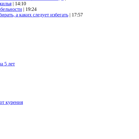
жилья
| 14:10
абельности
| 19:24
ирать, а каких следует избегать
| 17:57
а 5 лет
 от курения