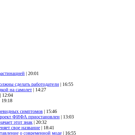
растинацией
| 20:01
олжны сделать работодатели
| 16:55
дкой на самолет
| 14:27
| 12:04
| 19:18
очевидных симптомов
| 15:46
проект ФИФА приостановлен
| 13:03
начает этот знак
| 20:32
няет свое название
| 18:41
ставление о современной моде
| 16:55