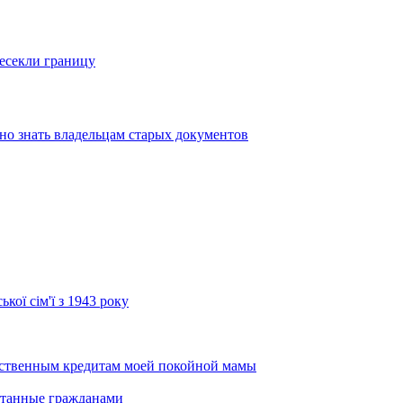
ресекли границу
но знать владельцам старых документов
кої сім'ї з 1943 року
дственным кредитам моей покойной мамы
ботанные гражданами