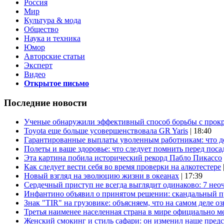
Россия
Мир
Культура & мода
Общество
Наука и техника
Юмор
Авторские статьи
Эксперт
Видео
Открытое письмо
Последние новости
Ученые обнаружили эффективный способ борьбы с прок
Toyota еще больше усовершенствовала GR Yaris
| 18:40
Гарантированные выплаты уволенным работникам: что д
Полеты и ваше здоровье: что следует помнить перед поса
Эта картина побила исторический рекорд Пабло Пикассо
Как следует вести себя во время проверки на алкотестере
Новый взгляд на эволюцию жизни в океанах
| 17:39
Сердечный приступ не всегда выглядит одинаково: 7 не
Инфантино объявил о принятом решении: скандальный 
Знак "TIR" на грузовике: объясняем, что на самом деле оз
Третья наименее населенная страна в мире официально ме
Женский смокинг и стиль сафари: он изменил наше пред