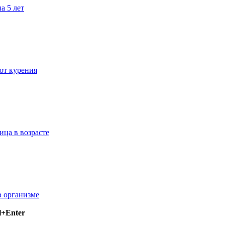
а 5 лет
 от курения
ица в возрасте
в организме
l+Enter