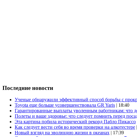
Последние новости
Ученые обнаружили эффективный способ борьбы с прок
Toyota еще больше усовершенствовала GR Yaris
| 18:40
Гарантированные выплаты уволенным работникам: что д
Полеты и ваше здоровье: что следует помнить перед поса
Эта картина побила исторический рекорд Пабло Пикассо
Как следует вести себя во время проверки на алкотестере
Новый взгляд на эволюцию жизни в океанах
| 17:39