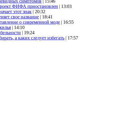
очевидных симптомов
| 15:46
проект ФИФА приостановлен
| 13:03
начает этот знак
| 20:32
няет свое название
| 18:41
ставление о современной моде
| 16:55
жилья
| 14:10
абельности
| 19:24
ирать, а каких следует избегать
| 17:57