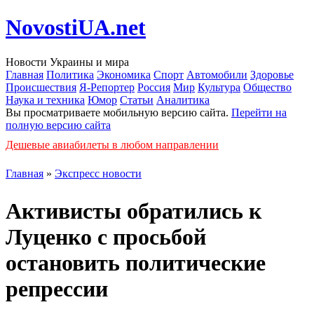
NovostiUA.net
Новости Украины и мира
Главная
Политика
Экономика
Спорт
Автомобили
Здоровье
Происшествия
Я-Репортер
Россия
Мир
Культура
Общество
Наука и техника
Юмор
Статьи
Аналитика
Вы просматриваете мобильную версию сайта.
Перейти на
полную версию сайта
Дешевые авиабилеты в любом направлении
Главная
»
Экспресс новости
Активисты обратились к
Луценко с просьбой
остановить политические
репрессии