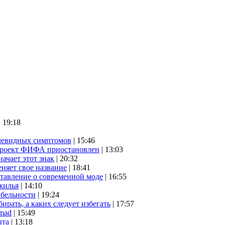
| 19:18
очевидных симптомов
| 15:46
проект ФИФА приостановлен
| 13:03
начает этот знак
| 20:32
няет свое название
| 18:41
ставление о современной моде
| 16:55
жилья
| 14:10
абельности
| 19:24
ирать, а каких следует избегать
| 17:57
mad
| 15:49
ыта
| 13:18