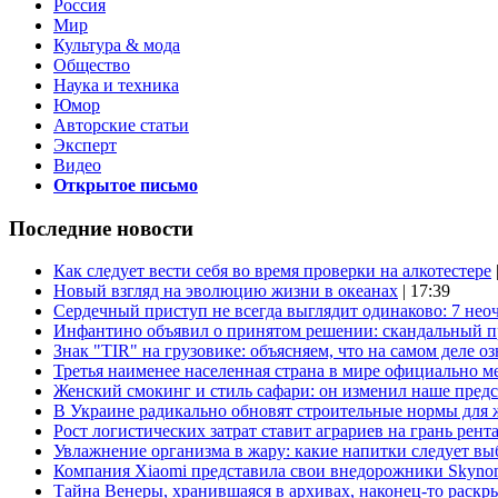
Россия
Мир
Культура & мода
Общество
Наука и техника
Юмор
Авторские статьи
Эксперт
Видео
Открытое письмо
Последние новости
Как следует вести себя во время проверки на алкотестере
Новый взгляд на эволюцию жизни в океанах
| 17:39
Сердечный приступ не всегда выглядит одинаково: 7 не
Инфантино объявил о принятом решении: скандальный 
Знак "TIR" на грузовике: объясняем, что на самом деле оз
Третья наименее населенная страна в мире официально ме
Женский смокинг и стиль сафари: он изменил наше пред
В Украине радикально обновят строительные нормы для 
Рост логистических затрат ставит аграриев на грань рент
Увлажнение организма в жару: какие напитки следует выб
Компания Xiaomi представила свои внедорожники Skyno
Тайна Венеры, хранившаяся в архивах, наконец-то раскр