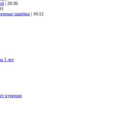
ей
| 20:36
03
аненные ошибки
| 16:12
а 5 лет
 от курения