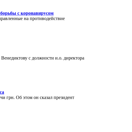
х борьбы с коронавирусом
правленные на противодействие
Венедиктову с должности и.о. директора
са
и грн. Об этом он сказал президент