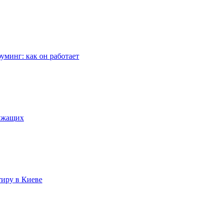
уминг: как он работает
лужащих
тиру в Киеве