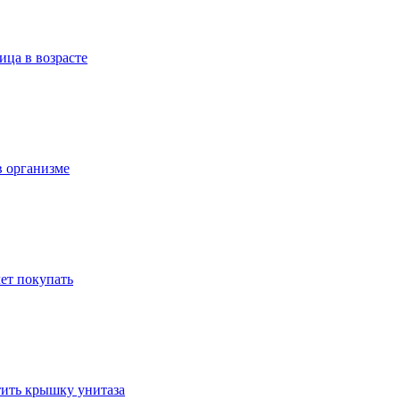
ица в возрасте
в организме
ет покупать
стить крышку унитаза