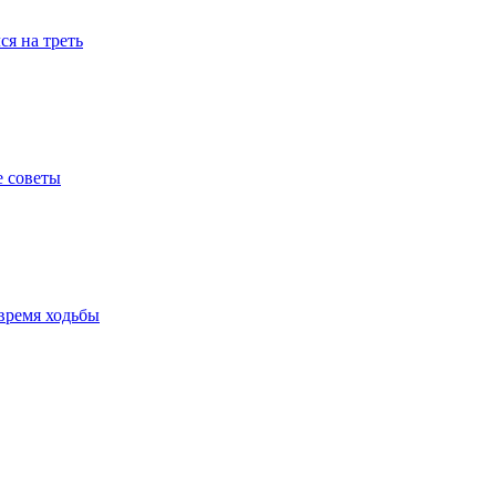
я на треть
е советы
время ходьбы