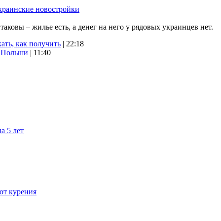
краинские новостройки
ковы – жилье есть, а денег на него у рядовых украинцев нет.
ать, как получить
| 22:18
х Польши
| 11:40
а 5 лет
 от курения