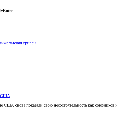
l+Enter
 ниже тысячи гривен
м США
не США снова показали свою несостоятельность как союзников 