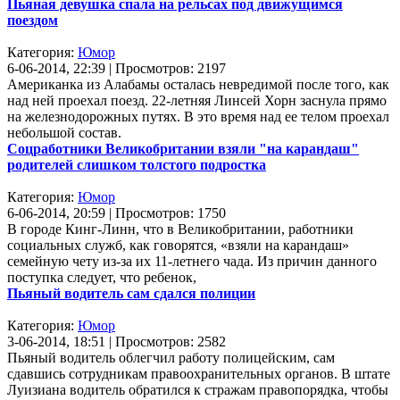
Пьяная девушка спала на рельсах под движущимся
поездом
Категория:
Юмор
6-06-2014, 22:39 | Просмотров: 2197
Американка из Алабамы осталась невредимой после того, как
над ней проехал поезд. 22-летняя Линсей Хорн заснула прямо
на железнодорожных путях. В это время над ее телом проехал
небольшой состав.
Соцработники Великобритании взяли "на карандаш"
родителей слишком толстого подростка
Категория:
Юмор
6-06-2014, 20:59 | Просмотров: 1750
В городе Кинг-Линн, что в Великобритании, работники
социальных служб, как говорятся, «взяли на карандаш»
семейную чету из-за их 11-летнего чада. Из причин данного
поступка следует, что ребенок,
Пьяный водитель сам сдался полиции
Категория:
Юмор
3-06-2014, 18:51 | Просмотров: 2582
Пьяный водитель облегчил работу полицейским, сам
сдавшись сотрудникам правоохранительных органов. В штате
Луизиана водитель обратился к стражам правопорядка, чтобы