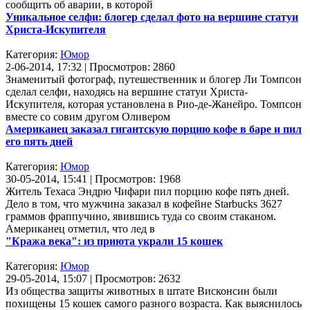
сообщить об аварии, в которой
Уникальное селфи: блогер сделал фото на вершине статуи
Христа-Искупителя
Категория:
Юмор
2-06-2014, 17:32 | Просмотров: 2860
Знаменитый фотограф, путешественник и блогер Ли Томпсон
сделал селфи, находясь на вершине статуи Христа-
Искупителя, которая установлена в Рио-де-Жанейро. Томпсон
вместе со совим другом Оливером
Американец заказал гигантскую порцию кофе в баре и пил
его пять дней
Категория:
Юмор
30-05-2014, 15:41 | Просмотров: 1968
Житель Техаса Эндрю Чифари пил порцию кофе пять дней.
Дело в том, что мужчина заказал в кофейне Starbucks 3627
граммов фраппучино, явившись туда со своим стаканом.
Американец отметил, что лед в
"Кража века": из приюта украли 15 кошек
Категория:
Юмор
29-05-2014, 15:07 | Просмотров: 2632
Из общества защиты животных в штате Висконсин были
похищены 15 кошек самого разного возраста. Как выяснилось