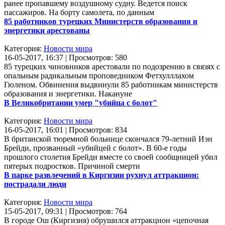
ранее пропавшему воздушному судну. Ведется поиск
пассажиров. На борту самолета, по данным
85 работников турецких Министерств образования и
энергетики арестованы
Категория:
Новости мира
16-05-2017, 16:37 | Просмотров: 580
85 турецких чиновников арестовали по подозрению в связях с
опальным радикальным проповедником Фетхулллахом
Гюленом. Обвинения выдвинули 85 работникам министерств
образования и энергетики. Накануне
В Великобритании умер "убийца с болот"
Категория:
Новости мира
16-05-2017, 16:01 | Просмотров: 834
В британской тюремной больнице скончался 79-летний Иэн
Брейди, прозванный «убийцей с болот». В 60-е годы
прошлого столетия Брейди вместе со своей сообщницей убил
пятерых подростков. Причиной смерти
В парке развлечений в Киргизии рухнул аттракцион:
пострадали люди
Категория:
Новости мира
15-05-2017, 09:31 | Просмотров: 764
В городе Ош (Киргизия) обрушился аттракцион «цепочная