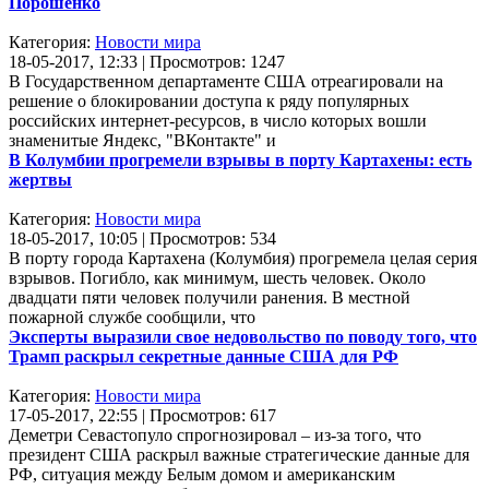
Порошенко
Категория:
Новости мира
18-05-2017, 12:33 | Просмотров: 1247
В Государственном департаменте США отреагировали на
решение о блокировании доступа к ряду популярных
российских интернет-ресурсов, в число которых вошли
знаменитые Яндекс, "ВКонтакте" и
В Колумбии прогремели взрывы в порту Картахены: есть
жертвы
Категория:
Новости мира
18-05-2017, 10:05 | Просмотров: 534
В порту города Картахена (Колумбия) прогремела целая серия
взрывов. Погибло, как минимум, шесть человек. Около
двадцати пяти человек получили ранения. В местной
пожарной службе сообщили, что
Эксперты выразили свое недовольство по поводу того, что
Трамп раскрыл секретные данные США для РФ
Категория:
Новости мира
17-05-2017, 22:55 | Просмотров: 617
Деметри Севастопуло спрогнозировал – из-за того, что
президент США раскрыл важные стратегические данные для
РФ, ситуация между Белым домом и американским