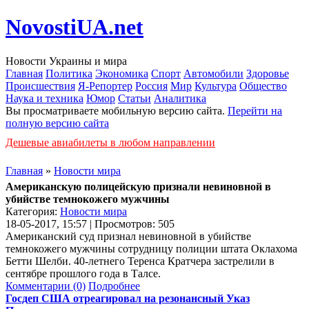
NovostiUA.net
Новости Украины и мира
Главная
Политика
Экономика
Спорт
Автомобили
Здоровье
Происшествия
Я-Репортер
Россия
Мир
Культура
Общество
Наука и техника
Юмор
Статьи
Аналитика
Вы просматриваете мобильную версию сайта.
Перейти на
полную версию сайта
Дешевые авиабилеты в любом направлении
Главная
»
Новости мира
Американскую полицейскую признали невиновной в
убийстве темнокожего мужчины
Категория:
Новости мира
18-05-2017, 15:57 | Просмотров: 505
Американский суд признал невиновной в убийстве
темнокожего мужчины сотрудницу полиции штата Оклахома
Бетти Шелби. 40-летнего Теренса Кратчера застрелили в
сентябре прошлого года в Талсе.
Комментарии (0)
Подробнее
Госдеп США отреагировал на резонансный Указ