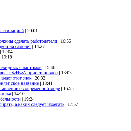
растинацией
| 20:01
олжны сделать работодатели
| 16:55
дкой на самолет
| 14:27
| 12:04
| 19:18
очевидных симптомов
| 15:46
проект ФИФА приостановлен
| 13:03
начает этот знак
| 20:32
няет свое название
| 18:41
ставление о современной моде
| 16:55
жилья
| 14:10
абельности
| 19:24
ирать, а каких следует избегать
| 17:57