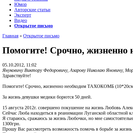
Юмор
Авторские статьи
Эксперт
Видео
Открытое письмо
Главная
»
Открытое письмо
Помогите! Срочно, жизненно
05.10.2012, 11:02
Януковичу Виктору Федоровичу, Азарову Николаю Яновичу, Мо
Здравствуйте!
Помогите! Срочно, жизненно необходим ТАХОКОМБ (10*20см
За жизнь девушки медики борются 50 дней.
15 августа 2012г. совершено покушение на жизнь Любовь Алекс
Сейчас Люба находиться в реанимации Луганской областной к
Я стараюсь, сражаюсь за жизнь Любочки, но мне самостоятель
1300грн.
Прошу Вас рассмотреть возможность помочь в борьбе за жизн