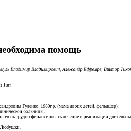
 необходима помощь
рмуль Владимир Владимирович, Александр Ефремрв, Виктор Тихо
) 1шт
андровны Гуленко, 1980г.р. (мама двоих детей, фельдшер).
линической больницы.
но очень трудно финансировать лечение в реанимации длительн
ь Любушки.