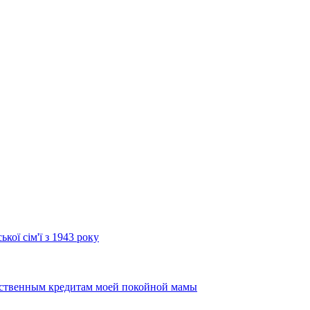
кої сім'ї з 1943 року
дственным кредитам моей покойной мамы