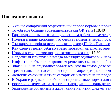
Последние новости
Ученые обнаружили эффективный способ борьбы с прок
Toyota еще больше усовершенствовала GR Yaris
| 18:40
Гарантированные выплаты уволенным работникам: что д
Полеты и ваше здоровье: что следует помнить перед поса
Эта картина побила исторический рекорд Пабло Пикассо
Как следует вести себя во время проверки на алкотестере
Новый взгляд на эволюцию жизни в океанах
| 17:39
Сердечный приступ не всегда выглядит одинаково: 7 не
Инфантино объявил о принятом решении: скандальный 
Знак "TIR" на грузовике: объясняем, что на самом деле оз
Третья наименее населенная страна в мире официально ме
Женский смокинг и стиль сафари: он изменил наше пред
В Украине радикально обновят строительные нормы для 
Рост логистических затрат ставит аграриев на грань рент
Увлажнение организма в жару: какие напитки следует выб