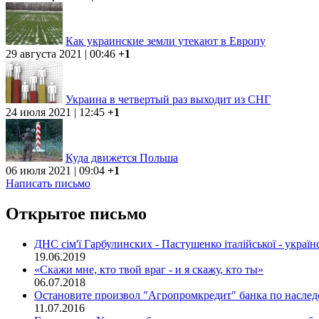
Как украинские земли утекают в Европу
29 августа 2021 | 00:46
+1
Украина в четвертый раз выходит из СНГ
24 июля 2021 | 12:45
+1
Куда движется Польша
06 июля 2021 | 09:04
+1
Написать письмо
Открытое письмо
ДНC сім'ї Гарбулинских - Пастушенко італійської - українсь
19.06.2019
«Скажи мне, кто твой враг - и я скажу, кто ты»
06.07.2018
Остановите произвол "Агропромкредит" банка по насле
11.07.2016