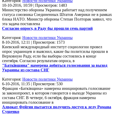
Категория:
Новости политики Украины
10-10-2016, 10:59 | Просмотров: 1483
Министерство обороны Украины работает над получением
статуса союзника Соединенных Штатов Америки не в рамках
блока НАТО. Министр обороны Степан Полторак заявил, что
эта задача поставлена
Согласно опросу, в Раду бы прошли семь партий
Категория:
Новости политики Украины
8-10-2016, 12:11 | Просмотров: 1573
Киевский международный институт социологии провел
опрос украинцев и выяснил, какие бы политсилы прошли в
Верховную Раду, если бы выборы состоялись в конце
сентября. Согласно результатам опроса, в
"Баткiвщина" намерена добиться голосования за выход
Украины из состава СНГ
Категория:
Новости политики Украины
6-10-2016, 11:35 | Просмотров: 530
Фракция «Баткiвщина» намерена инициировать голосование
за законопроект, в котором говорится о выходе Украины из
состава СНГ. В четверг, 6 октября, фракция намерена
инициировать голосование в
Адвокат Фейгин пытается получить доступ к делу Романа
Сущенко