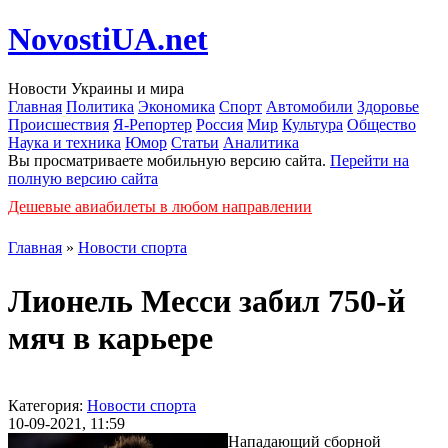
NovostiUA.net
Новости Украины и мира
Главная
Политика
Экономика
Спорт
Автомобили
Здоровье
Происшествия
Я-Репортер
Россия
Мир
Культура
Общество
Наука и техника
Юмор
Статьи
Аналитика
Вы просматриваете мобильную версию сайта.
Перейти на
полную версию сайта
Дешевые авиабилеты в любом направлении
Главная
»
Новости спорта
Лионель Месси забил 750-й
мяч в карьере
Категория:
Новости спорта
10-09-2021, 11:59
Нападающий сборной