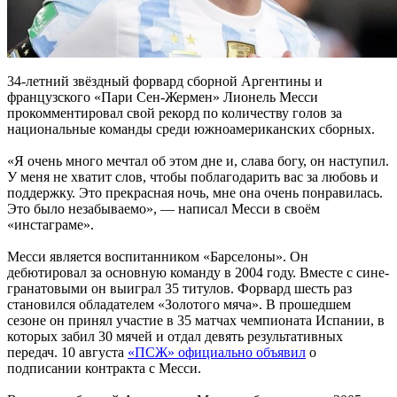
34-летний звёздный форвард сборной Аргентины и
французского «Пари Сен-Жермен» Лионель Месси
прокомментировал свой рекорд по количеству голов за
национальные команды среди южноамериканских сборных.
«Я очень много мечтал об этом дне и, слава богу, он наступил.
У меня не хватит слов, чтобы поблагодарить вас за любовь и
поддержку. Это прекрасная ночь, мне она очень понравилась.
Это было незабываемо», — написал Месси в своём
«инстаграме».
Месси является воспитанником «Барселоны». Он
дебютировал за основную команду в 2004 году. Вместе с сине-
гранатовыми он выиграл 35 титулов. Форвард шесть раз
становился обладателем «Золотого мяча». В прошедшем
сезоне он принял участие в 35 матчах чемпионата Испании, в
которых забил 30 мячей и отдал девять результативных
передач. 10 августа
«ПСЖ» официально объявил
о
подписании контракта с Месси.