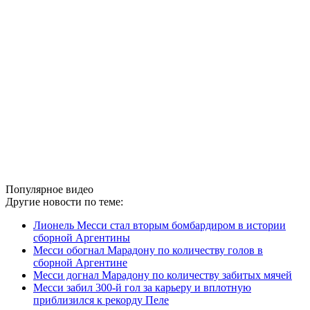
Популярное видео
Другие новости по теме:
Лионель Месси стал вторым бомбардиром в истории
сборной Аргентины
Месси обогнал Марадону по количеству голов в
сборной Аргентине
Месси догнал Марадону по количеству забитых мячей
Месси забил 300-й гол за карьеру и вплотную
приблизился к рекорду Пеле