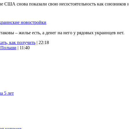
не США снова показали свою несостоятельность как союзников 
краинские новостройки
ковы – жилье есть, а денег на него у рядовых украинцев нет.
ать, как получить
| 22:18
х Польши
| 11:40
а 5 лет
 от курения