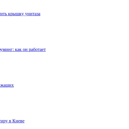
стить крышку унитаза
уминг: как он работает
лужащих
тиру в Киеве