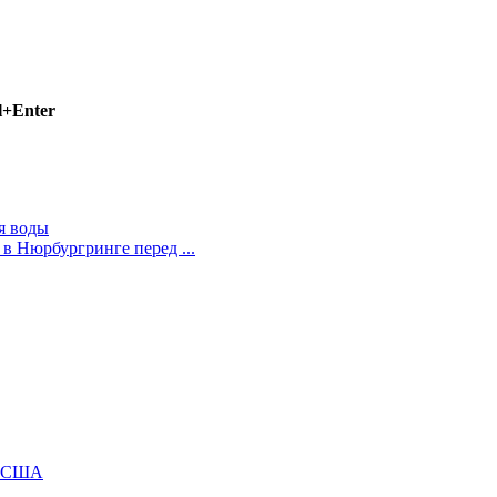
l+Enter
я воды
в Нюрбургринге перед ...
м США