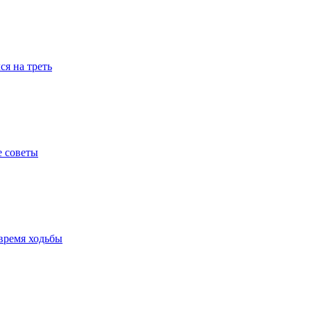
я на треть
е советы
время ходьбы