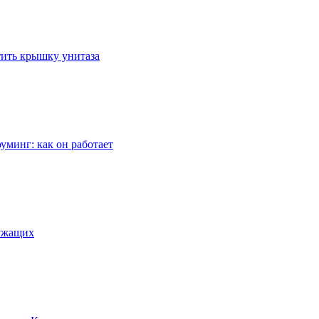
стить крышку унитаза
уминг: как он работает
лужащих