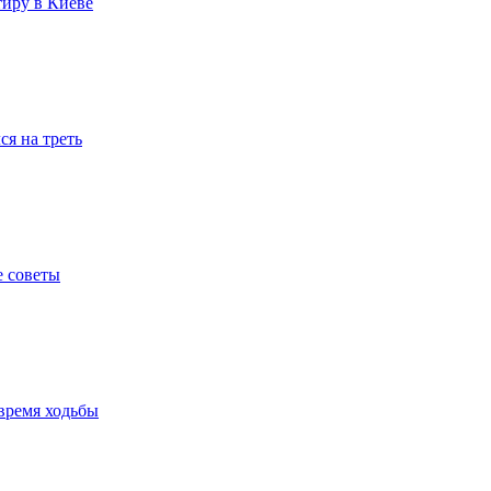
тиру в Киеве
я на треть
е советы
время ходьбы