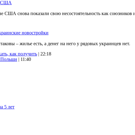
м США
не США снова показали свою несостоятельность как союзников 
краинские новостройки
ковы – жилье есть, а денег на него у рядовых украинцев нет.
ать, как получить
| 22:18
х Польши
| 11:40
а 5 лет