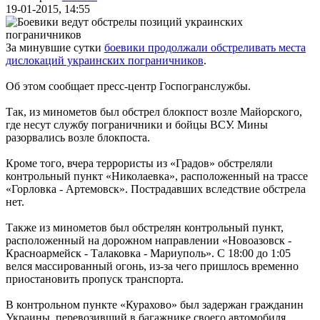
19-01-2015, 14:55
За минувшие сутки
боевики продолжали обстреливать места
дислокаций украинских пограничников
.
Об этом сообщает пресс-центр Госпогранслужбы.
Так, из минометов был обстрел блокпост возле Майорского,
где несут службу пограничники и бойцы ВСУ. Мины
разорвались возле блокпоста.
Кроме того, вчера террористы из «Градов» обстреляли
контрольный пункт «Николаевка», расположенный на трассе
«Горловка - Артемовск». Пострадавших вследствие обстрела
нет.
Также из минометов был обстрелян контрольный пункт,
расположенный на дорожном направлении «Новоазовск -
Красноармейск - Талаковка - Мариуполь». С 18:00 до 1:05
велся массированный огонь, из-за чего пришлось временно
приостановить пропуск транспорта.
В контрольном пункте «Курахово» был задержан гражданин
Украины, перевозивший в багажнике своего автомобиля