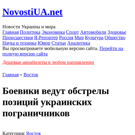
NovostiUA.net
Новости Украины и мира
Главная
Политика
Экономика
Спорт
Автомобили
Здоровье
Происшествия
Я-Репортер
Россия
Мир
Культура
Общество
Наука и техника
Юмор
Статьи
Аналитика
Вы просматриваете мобильную версию сайта.
Перейти на
полную версию сайта
Дешевые авиабилеты в любом направлении
Главная
»
Восток
Боевики ведут обстрелы
позиций украинских
пограничников
Категория:
Восток