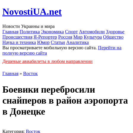
NovostiUA.net
Новости Украины и мира
Главная
Политика
Экономика
Спорт
Автомобили
Здоровье
Происшествия
Я-Репортер
Россия
Мир
Культура
Общество
Наука и техника
Юмор
Статьи
Аналитика
Вы просматриваете мобильную версию сайта.
Перейти на
полную версию сайта
Дешевые авиабилеты в любом направлении
Главная
»
Восток
Боевики перебросили
снайперов в район аэропорта
в Донецке
Категория:
Восток