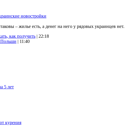
краинские новостройки
ковы – жилье есть, а денег на него у рядовых украинцев нет.
ать, как получить
| 22:18
х Польши
| 11:40
а 5 лет
 от курения