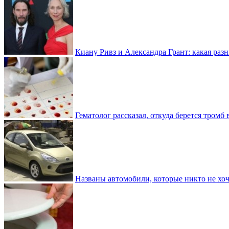
Киану Ривз и Александра Грант: какая разн
Гематолог рассказал, откуда берется тромб 
Названы автомобили, которые никто не хоч