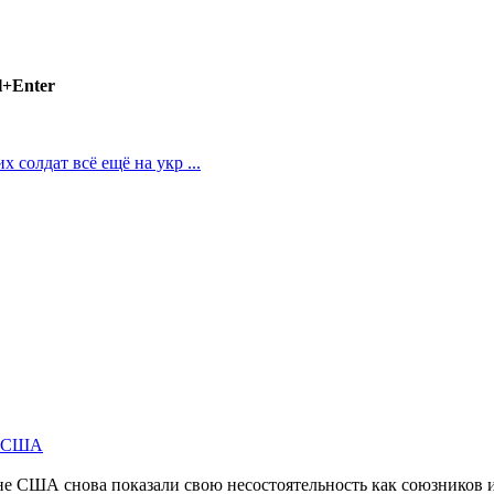
l+Enter
солдат всё ещё на укр ...
м США
не США снова показали свою несостоятельность как союзников 