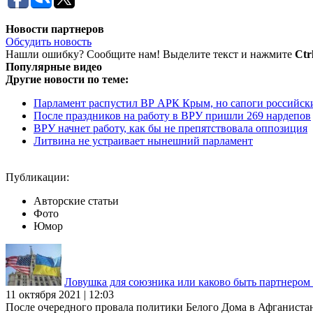
Новости партнеров
Обсудить новость
Нашли ошибку? Сообщите нам! Выделите текст и нажмите
Ctr
Популярные видео
Другие новости по теме:
Парламент распустил ВР АРК Крым, но сапоги российских 
После праздников на работу в ВРУ пришли 269 нардепов
ВРУ начнет работу, как бы не препятствовала оппозиция
Литвина не устраивает нынешний парламент
Публикации:
Авторские статьи
Фото
Юмор
Ловушка для союзника или каково быть партнеро
11 октября 2021 | 12:03
После очередного провала политики Белого Дома в Афганиста