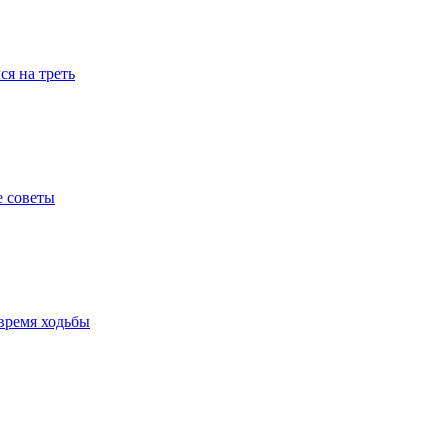
я на треть
е советы
время ходьбы