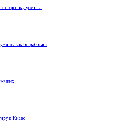
стить крышку унитаза
уминг: как он работает
лужащих
тиру в Киеве