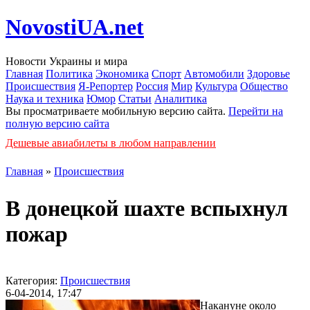
NovostiUA.net
Новости Украины и мира
Главная
Политика
Экономика
Спорт
Автомобили
Здоровье
Происшествия
Я-Репортер
Россия
Мир
Культура
Общество
Наука и техника
Юмор
Статьи
Аналитика
Вы просматриваете мобильную версию сайта.
Перейти на
полную версию сайта
Дешевые авиабилеты в любом направлении
Главная
»
Происшествия
В донецкой шахте вспыхнул
пожар
Категория:
Происшествия
6-04-2014, 17:47
Накануне около