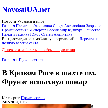
NovostiUA.net
Новости Украины и мира
Главная
Политика
Экономика
Спорт
Автомобили
Здоровье
Происшествия
Я-Репортер
Россия
Мир
Культура
Общество
Наука и техника
Юмор
Статьи
Аналитика
Вы просматриваете мобильную версию сайта.
Перейти на
полную версию сайта
Дешевые авиабилеты в любом направлении
Главная
»
Происшествия
В Кривом Роге в шахте им.
Фрунзе вспыхнул пожар
Категория:
Происшествия
2-02-2014, 10:38
В