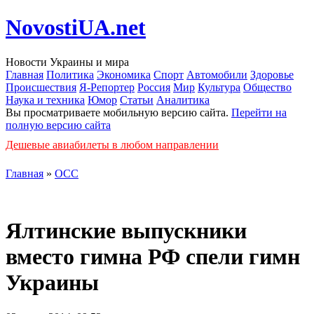
NovostiUA.net
Новости Украины и мира
Главная
Политика
Экономика
Спорт
Автомобили
Здоровье
Происшествия
Я-Репортер
Россия
Мир
Культура
Общество
Наука и техника
Юмор
Статьи
Аналитика
Вы просматриваете мобильную версию сайта.
Перейти на
полную версию сайта
Дешевые авиабилеты в любом направлении
Главная
»
ОСС
Ялтинские выпускники
вместо гимна РФ спели гимн
Украины