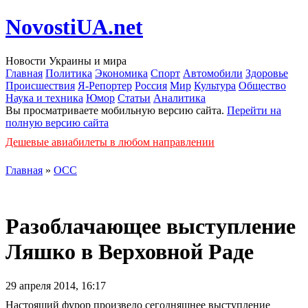
NovostiUA.net
Новости Украины и мира
Главная
Политика
Экономика
Спорт
Автомобили
Здоровье
Происшествия
Я-Репортер
Россия
Мир
Культура
Общество
Наука и техника
Юмор
Статьи
Аналитика
Вы просматриваете мобильную версию сайта.
Перейти на
полную версию сайта
Дешевые авиабилеты в любом направлении
Главная
»
ОСС
Разоблачающее выступление
Ляшко в Верховной Раде
29 апреля 2014, 16:17
Настоящий фурор произвело сегодняшнее выступление