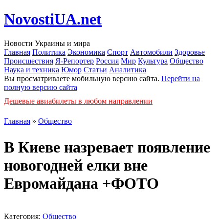
NovostiUA.net
Новости Украины и мира
Главная
Политика
Экономика
Спорт
Автомобили
Здоровье
Происшествия
Я-Репортер
Россия
Мир
Культура
Общество
Наука и техника
Юмор
Статьи
Аналитика
Вы просматриваете мобильную версию сайта.
Перейти на
полную версию сайта
Дешевые авиабилеты в любом направлении
Главная
»
Общество
В Киеве назревает появление
новогодней елки вне
Евромайдана +ФОТО
Категория:
Общество