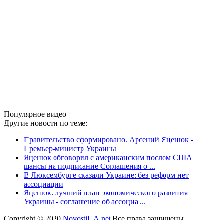
Популярное видео
Другие новости по теме:
Правительство сформировано. Арсений Яценюк -
Премьер-министр Украины
Яценюк обговорил с американским послом США
шансы на подписание Соглашения о ...
В Люксембурге сказали Украине: без реформ нет
ассоциации
Яценюк: лучший план экономического развития
Украины - соглашение об ассоциа ...
Copyright © 2020
NovostiUA.net
Все права защищены.