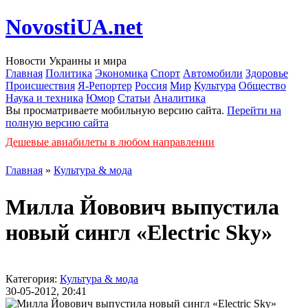
NovostiUA.net
Новости Украины и мира
Главная
Политика
Экономика
Спорт
Автомобили
Здоровье
Происшествия
Я-Репортер
Россия
Мир
Культура
Общество
Наука и техника
Юмор
Статьи
Аналитика
Вы просматриваете мобильную версию сайта.
Перейти на
полную версию сайта
Дешевые авиабилеты в любом направлении
Главная
»
Культура & мода
Милла Йовович выпустила
новый сингл «Electric Sky»
Категория:
Культура & мода
30-05-2012, 20:41