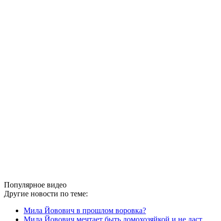
Популярное видео
Другие новости по теме:
Мила Йовович в прошлом воровка?
Мила Йовович мечтает быть домохозяйкой и не даст