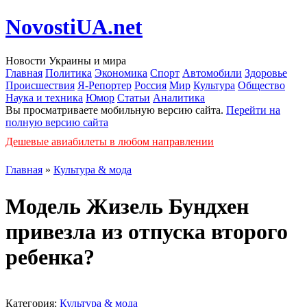
NovostiUA.net
Новости Украины и мира
Главная
Политика
Экономика
Спорт
Автомобили
Здоровье
Происшествия
Я-Репортер
Россия
Мир
Культура
Общество
Наука и техника
Юмор
Статьи
Аналитика
Вы просматриваете мобильную версию сайта.
Перейти на
полную версию сайта
Дешевые авиабилеты в любом направлении
Главная
»
Культура & мода
Модель Жизель Бундхен
привезла из отпуска второго
ребенка?
Категория:
Культура & мода