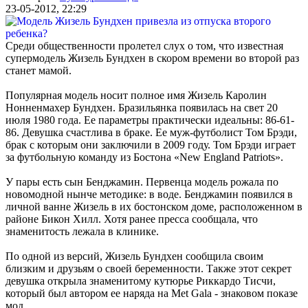
23-05-2012, 22:29
Среди общественности пролетел слух о том, что известная
супермодель Жизель Бундхен в скором времени во второй раз
станет мамой.
Популярная модель носит полное имя Жизель Каролин
Нонненмахер Бундхен. Бразильянка появилась на свет 20
июля 1980 года. Ее параметры практически идеальны: 86-61-
86. Девушка счастлива в браке. Ее муж-футболист Том Брэди,
брак с которым они заключили в 2009 году. Том Брэди играет
за футбольную команду из Бостона «New England Patriots».
У пары есть сын Бенджамин. Первенца модель рожала по
новомодной нынче методике: в воде. Бенджамин появился в
личной ванне Жизель в их бостонском доме, расположенном в
районе Бикон Хилл. Хотя ранее пресса сообщала, что
знаменитость лежала в клинике.
По одной из версий, Жизель Бундхен сообщила своим
близким и друзьям о своей беременности. Также этот секрет
девушка открыла знаменитому кутюрье Риккардо Тисчи,
который был автором ее наряда на Met Gala - знаковом показе
мод.