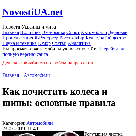
NovostiUA.net
Новости Украины и мира
Главная
Политика
Экономика
Спорт
Автомобили
Здоровье
Происшествия
Я-Репортер
Россия
Мир
Культура
Общество
Наука и техника
Юмор
Статьи
Аналитика
Вы просматриваете мобильную версию сайта.
Перейти на
полную версию сайта
Дешевые авиабилеты в любом направлении
Главная
»
Автомобили
Как почистить колеса и
шины: основные правила
Категория:
Автомобили
23-07-2019, 11:40
Регулярная чистка